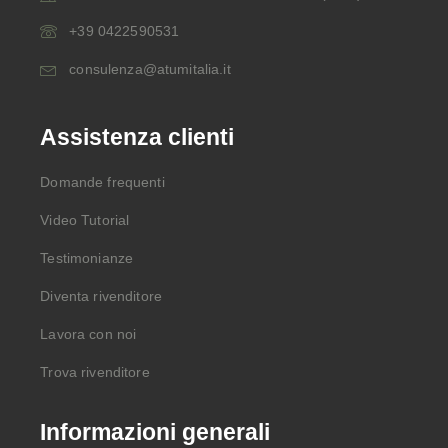
+39 0422590531
consulenza@atumitalia.it
Assistenza clienti
Domande frequenti
Video Tutorial
Testimonianze
Diventa rivenditore
Lavora con noi
Trova rivenditore
Informazioni generali