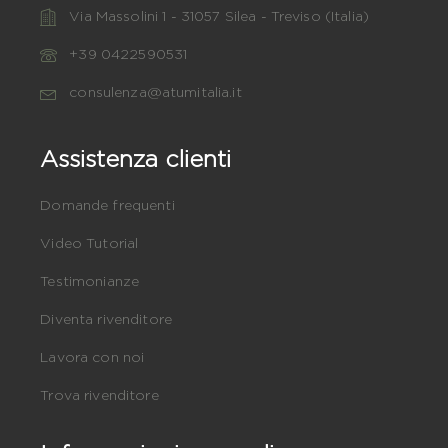
Via Massolini 1 - 31057 Silea - Treviso (Italia)
+39 0422590531
consulenza@atumitalia.it
Assistenza clienti
Domande frequenti
Video Tutorial
Testimonianze
Diventa rivenditore
Lavora con noi
Trova rivenditore