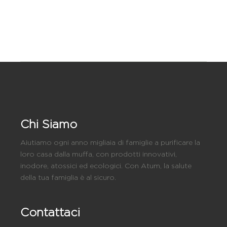
Chi Siamo
Aiutiamo ogni anno migliaia di famiglie a purificare la
loro casa dalla muffa, con prodotti innovativi,
inodore, atossici ed ecologici. Con Atum, la salute
della tua famiglia è al sicuro.
Contattaci