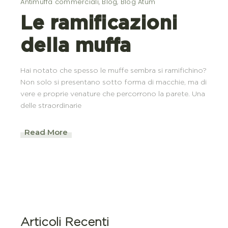
Antimuffa commerciali
,
Blog
,
Blog Atum
Le ramificazioni
della muffa
Hai notato che spesso le muffe sembra si ramifichino?
Non solo si presentano sotto forma di macchie, ma di
vere e proprie venature che percorrono la parete. Una
delle straordinarie
Read More
Articoli Recenti