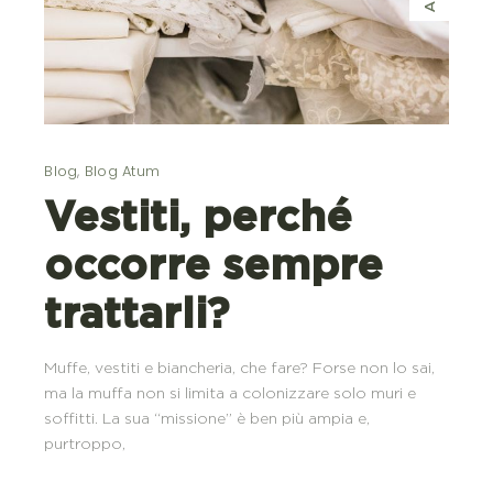
Blog
,
Blog Atum
Vestiti, perché
occorre sempre
trattarli?
Muffe, vestiti e biancheria, che fare? Forse non lo sai,
ma la muffa non si limita a colonizzare solo muri e
soffitti. La sua “missione” è ben più ampia e,
purtroppo,