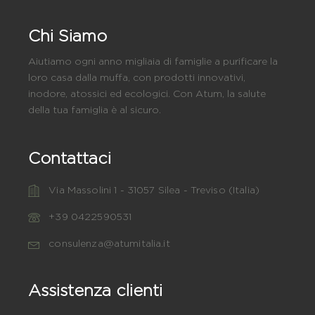
Chi Siamo
Aiutiamo ogni anno migliaia di famiglie a purificare la
loro casa dalla muffa, con prodotti innovativi,
inodore, atossici ed ecologici. Con Atum, la salute
della tua famiglia è al sicuro.
Contattaci
Via Massolini 1 - 31057 Silea - Treviso (Italia)
+39 0422590531
consulenza@atumitalia.it
Assistenza clienti