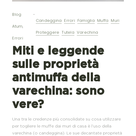
Blog
Candeggina
Errori
Famiglia
Muffa
Muri
Atum
,
Proteggere
Tutela
Varechina
Errori
Miti e leggende
sulle proprietà
antimuffa della
varechina: sono
vere?
Una tra le credenze più consolidate su cosa utilizzare
per togliere le muffe dai muri di casa è l’uso della
varechina (o candeggina). Le sue decantate proprietà