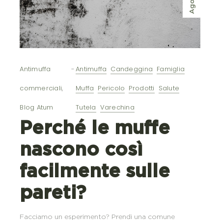
Ago
Antimuffa
Antimuffa
Candeggina
Famiglia
commerciali
,
Muffa
Pericolo
Prodotti
Salute
Blog Atum
Tutela
Varechina
Perché le muffe
nascono così
facilmente sulle
pareti?
Facciamo un esperimento? Prendi una comune