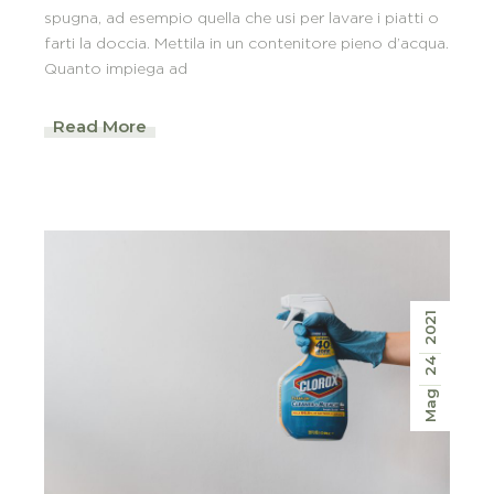
spugna, ad esempio quella che usi per lavare i piatti o
farti la doccia. Mettila in un contenitore pieno d’acqua.
Quanto impiega ad
Read More
2021
24
Mag