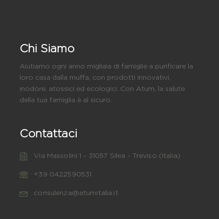
Chi Siamo
Aiutiamo ogni anno migliaia di famiglie a purificare la
loro casa dalla muffa, con prodotti innovativi,
inodore, atossici ed ecologici. Con Atum, la salute
della tua famiglia è al sicuro.
Contattaci
Via Massolini 1 - 31057 Silea - Treviso (Italia)
+39 0422590531
consulenza@atumitalia.it