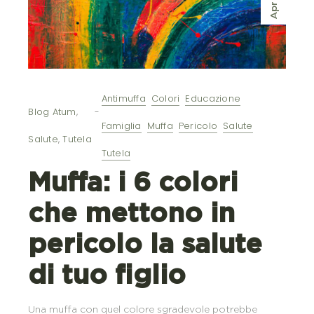
Apr
Antimuffa
Colori
Educazione
Blog Atum
,
Famiglia
Muffa
Pericolo
Salute
Salute
,
Tutela
Tutela
Muffa: i 6 colori
che mettono in
pericolo la salute
di tuo figlio
Una muffa con quel colore sgradevole potrebbe